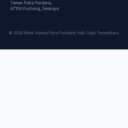
Taman Putra Perdana,
47100 Puchong, Selangor
© 2026 Klinik Annisa Putra Perdana. Hak Cipta Terpelihara.