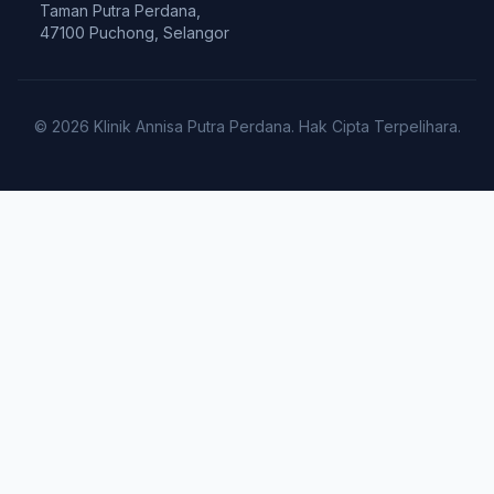
Taman Putra Perdana,
47100 Puchong, Selangor
© 2026 Klinik Annisa Putra Perdana. Hak Cipta Terpelihara.