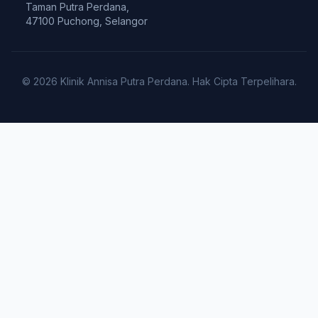
Taman Putra Perdana,
47100 Puchong, Selangor
© 2026 Klinik Annisa Putra Perdana. Hak Cipta Terpelihara.