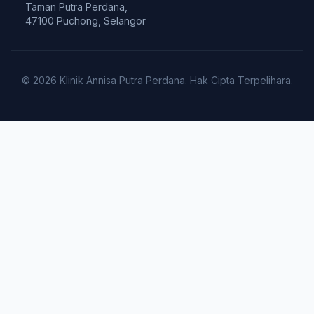
Taman Putra Perdana,
47100 Puchong, Selangor
© 2026 Klinik Annisa Putra Perdana. Hak Cipta Terpelihara.