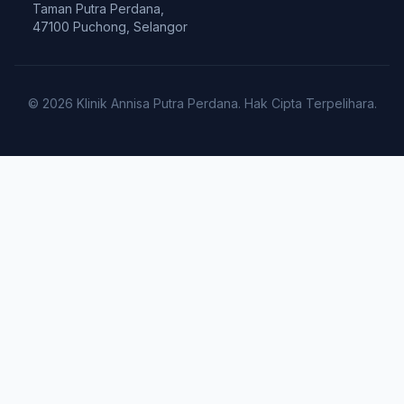
Taman Putra Perdana,
47100 Puchong, Selangor
© 2026 Klinik Annisa Putra Perdana. Hak Cipta Terpelihara.