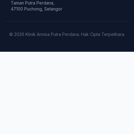
Taman Putra Perdana,
47100 Puchong, Selangor
© 2026 Klinik Annisa Putra Perdana. Hak Cipta Terpelihara.