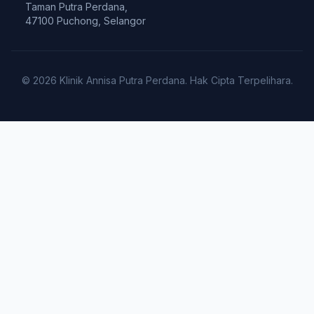
Taman Putra Perdana,
47100 Puchong, Selangor
© 2026 Klinik Annisa Putra Perdana. Hak Cipta Terpelihara.