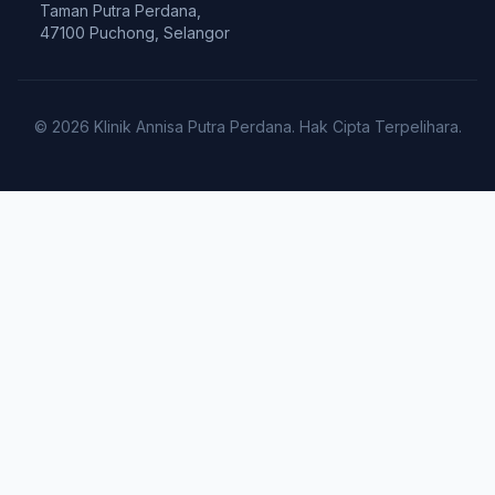
Taman Putra Perdana,
47100 Puchong, Selangor
© 2026 Klinik Annisa Putra Perdana. Hak Cipta Terpelihara.