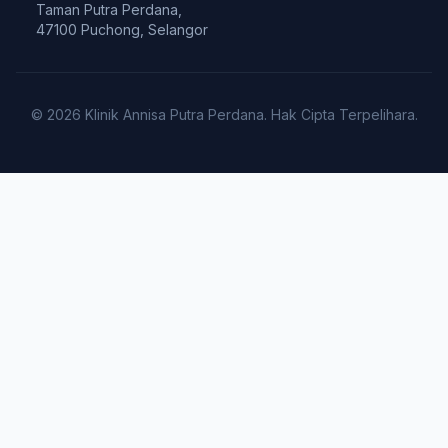
Taman Putra Perdana,
47100 Puchong, Selangor
© 2026 Klinik Annisa Putra Perdana. Hak Cipta Terpelihara.