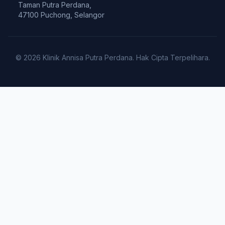
Taman Putra Perdana,
47100 Puchong, Selangor
© 2026 Klinik Annisa Putra Perdana. Hak Cipta Terpelihara.