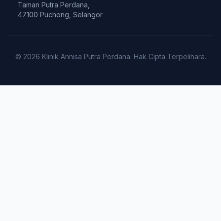
Taman Putra Perdana,
47100 Puchong, Selangor
© 2026 Klinik Annisa Putra Perdana. Hak Cipta Terpelihara.