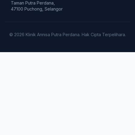
Taman Putra Perdana,
47100 Puchong, Selangor
© 2026 Klinik Annisa Putra Perdana. Hak Cipta Terpelihara.