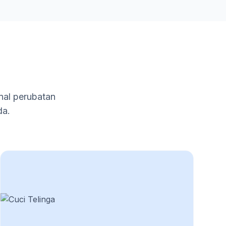
nal perubatan
da.