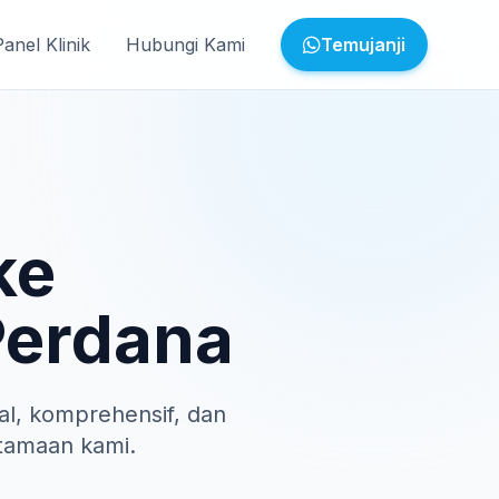
Panel Klinik
Hubungi Kami
Temujanji
ke
Perdana
l, komprehensif, dan
tamaan kami.