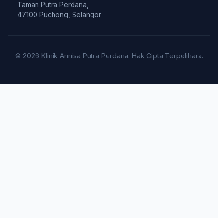
Taman Putra Perdana,
47100 Puchong, Selangor
© 2026 Klinik Annisa Putra Perdana. Hak Cipta Terpelihara.