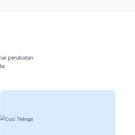
nal perubatan
da.