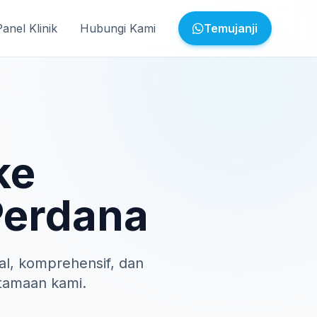
Panel Klinik
Hubungi Kami
Temujanji
ke
Perdana
l, komprehensif, dan
tamaan kami.