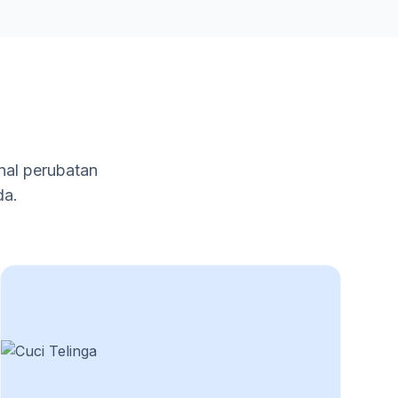
nal perubatan
da.