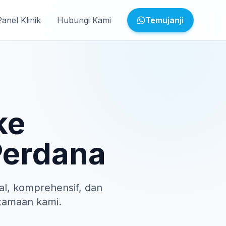
Panel Klinik
Hubungi Kami
Temujanji
ke
Perdana
l, komprehensif, dan
tamaan kami.