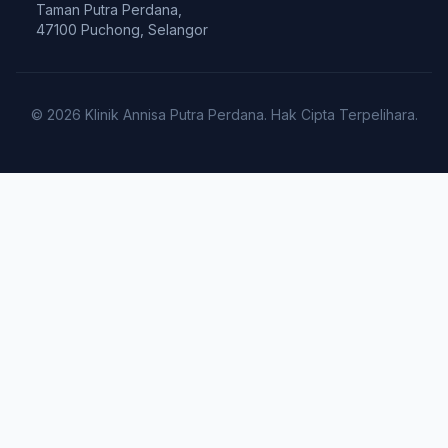
Taman Putra Perdana,
47100 Puchong, Selangor
© 2026 Klinik Annisa Putra Perdana. Hak Cipta Terpelihara.