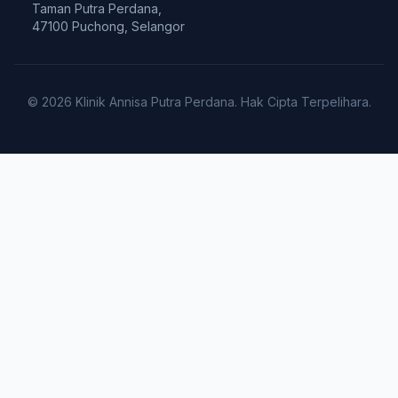
Taman Putra Perdana,
47100 Puchong, Selangor
© 2026 Klinik Annisa Putra Perdana. Hak Cipta Terpelihara.