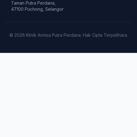
Taman Putra Perdana,
47100 Puchong, Selangor
© 2026 Klinik Annisa Putra Perdana. Hak Cipta Terpelihara.