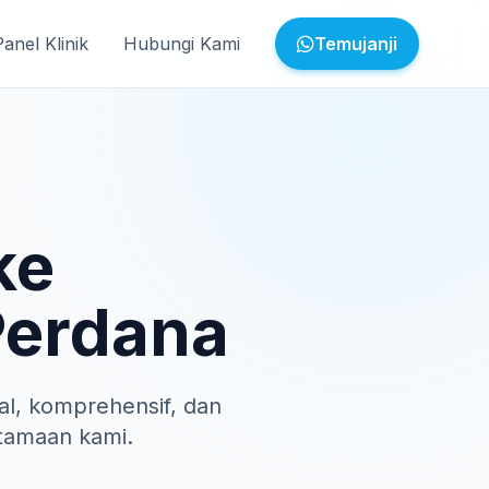
Panel Klinik
Hubungi Kami
Temujanji
ke
Perdana
l, komprehensif, dan
tamaan kami.