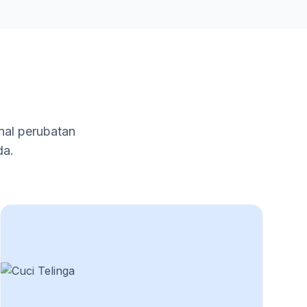
nal perubatan
da.