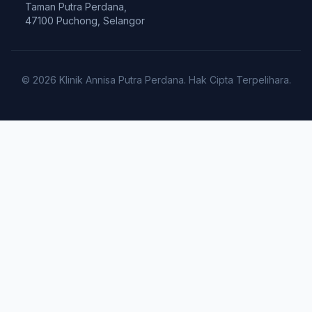
Taman Putra Perdana,
47100 Puchong, Selangor
© 2026 Klinik Annisa Putra Perdana. Hak Cipta Terpelihara.