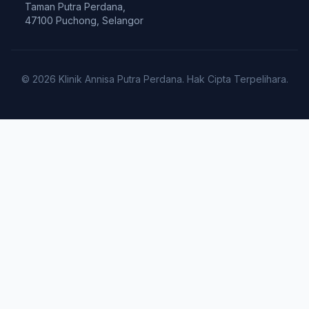
Taman Putra Perdana,
47100 Puchong, Selangor
© 2026 Klinik Annisa Putra Perdana. Hak Cipta Terpelihara.