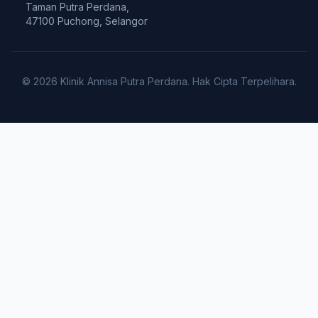
Taman Putra Perdana,
47100 Puchong, Selangor
© 2026 Klinik Annisa Putra Perdana. Hak Cipta Terpelihara.