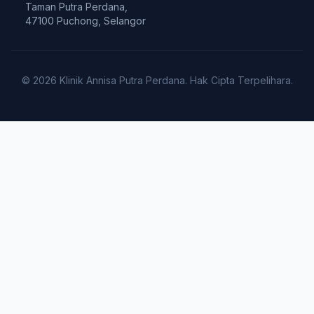
Taman Putra Perdana,
47100 Puchong, Selangor
© 2026 Klinik Annisa Putra Perdana. Hak Cipta Terpelihara.