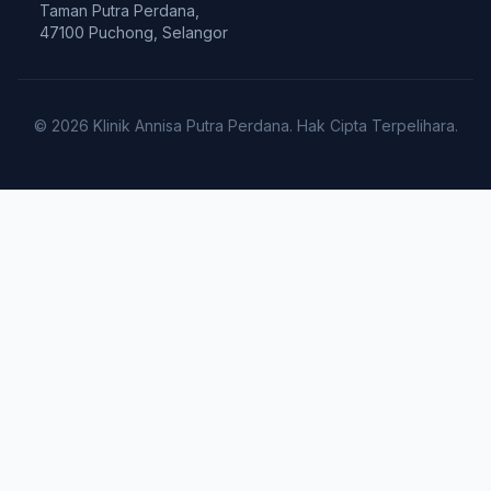
Taman Putra Perdana,
47100 Puchong, Selangor
© 2026 Klinik Annisa Putra Perdana. Hak Cipta Terpelihara.