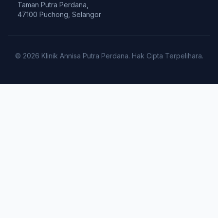
Taman Putra Perdana,
47100 Puchong, Selangor
© 2026 Klinik Annisa Putra Perdana. Hak Cipta Terpelihara.