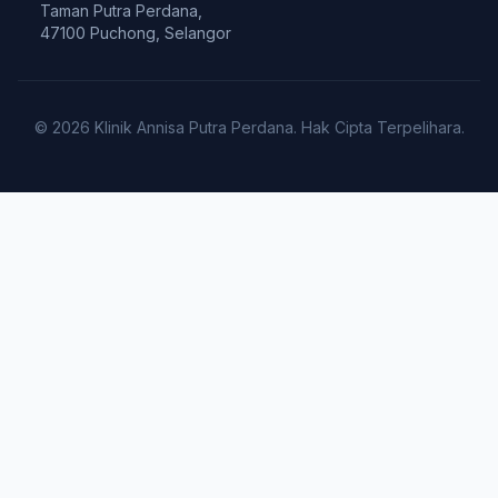
Taman Putra Perdana,
47100 Puchong, Selangor
© 2026 Klinik Annisa Putra Perdana. Hak Cipta Terpelihara.