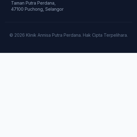
Taman Putra Perdana,
47100 Puchong, Selangor
© 2026 Klinik Annisa Putra Perdana. Hak Cipta Terpelihara.