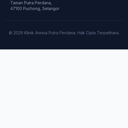
Taman Putra Perdana,
47100 Puchong, Selangor
© 2026 Klinik Annisa Putra Perdana. Hak Cipta Terpelihara.