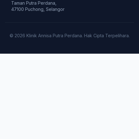
Taman Putra Perdana,
47100 Puchong, Selangor
© 2026 Klinik Annisa Putra Perdana. Hak Cipta Terpelihara.