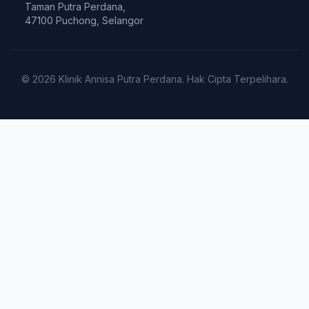
Taman Putra Perdana,
47100 Puchong, Selangor
© 2026 Klinik Annisa Putra Perdana. Hak Cipta Terpelihara.